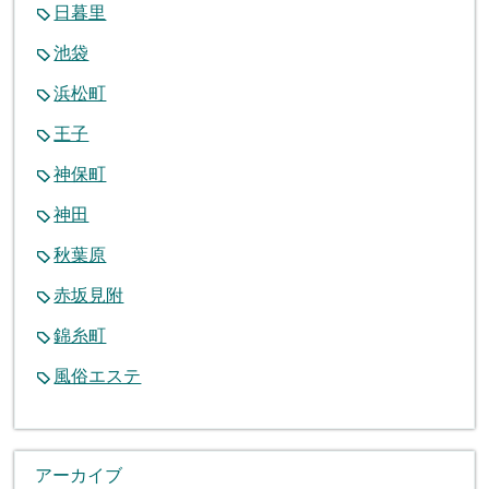
日暮里
池袋
浜松町
王子
神保町
神田
秋葉原
赤坂見附
錦糸町
風俗エステ
アーカイブ