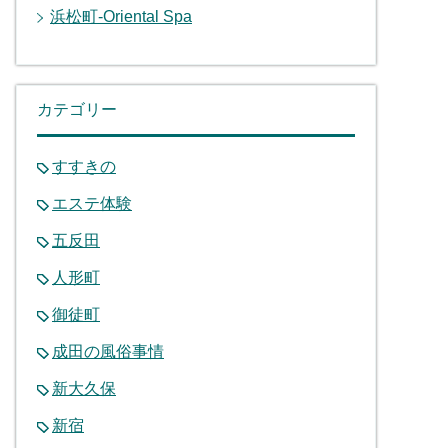
浜松町-Oriental Spa
カテゴリー
すすきの
エステ体験
五反田
人形町
御徒町
成田の風俗事情
新大久保
新宿