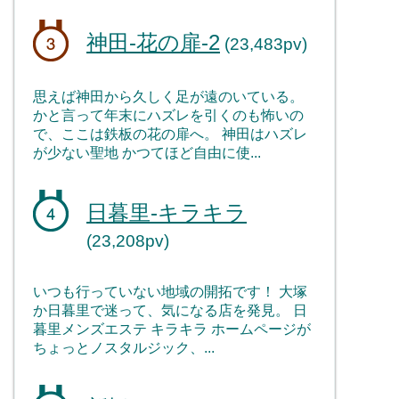
神田-花の扉-2
(23,483pv)
思えば神田から久しく足が遠のいている。
かと言って年末にハズレを引くのも怖いの
で、ここは鉄板の花の扉へ。 神田はハズレ
が少ない聖地 かつてほど自由に使...
日暮里-キラキラ
(23,208pv)
いつも行っていない地域の開拓です！ 大塚
か日暮里で迷って、気になる店を発見。 日
暮里メンズエステ キラキラ ホームページが
ちょっとノスタルジック、...