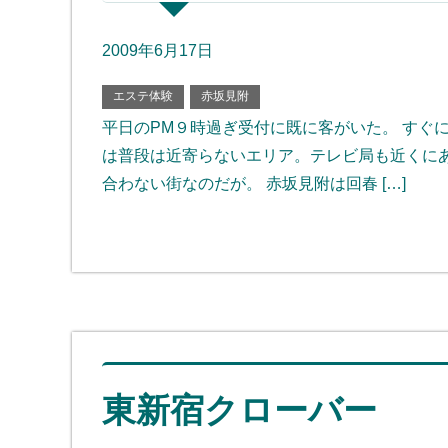
2009年6月17日
エステ体験
赤坂見附
平日のPM９時過ぎ受付に既に客がいた。 すぐ
は普段は近寄らないエリア。テレビ局も近くに
合わない街なのだが。 赤坂見附は回春 […]
東新宿クローバー