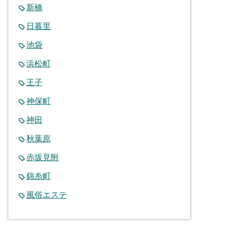
新橋
日暮里
池袋
浜松町
王子
神保町
神田
秋葉原
赤坂見附
錦糸町
風俗エステ