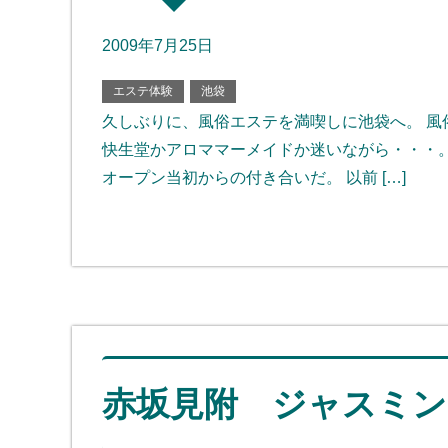
2009年7月25日
エステ体験
池袋
久しぶりに、風俗エステを満喫しに池袋へ。 
快生堂かアロママーメイドか迷いながら・・・。
オープン当初からの付き合いだ。 以前 […]
赤坂見附 ジャスミン