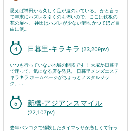
思えば神田から久しく足が遠のいている。 かと言っ
て年末にハズレを引くのも怖いので、ここは鉄板の
花の扉へ。 神田はハズレが少ない聖地 かつてほど自
由に使...
日暮里-キラキラ
(23,209pv)
いつも行っていない地域の開拓です！ 大塚か日暮里
で迷って、気になる店を発見。 日暮里メンズエステ
キラキラ ホームページがちょっとノスタルジッ
ク、...
新橋-アジアンスマイル
(22,107pv)
去年バンコクで経験したタイマッサが恋しくて行っ