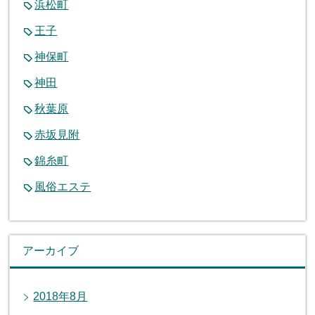
浜松町
王子
神保町
神田
秋葉原
赤坂見附
錦糸町
風俗エステ
アーカイブ
2018年8月