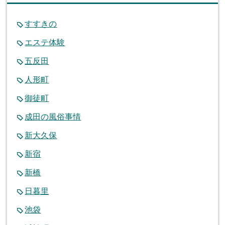
すすきの
エステ体験
五反田
人形町
御徒町
成田の風俗事情
新大久保
新宿
新橋
日暮里
池袋