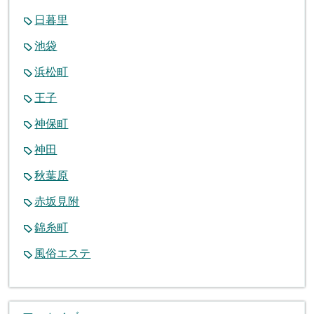
日暮里
池袋
浜松町
王子
神保町
神田
秋葉原
赤坂見附
錦糸町
風俗エステ