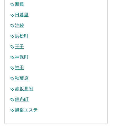
新橋
日暮里
池袋
浜松町
王子
神保町
神田
秋葉原
赤坂見附
錦糸町
風俗エステ