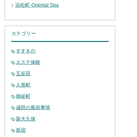
浜松町-Oriental Spa
カテゴリー
すすきの
エステ体験
五反田
人形町
御徒町
成田の風俗事情
新大久保
新宿