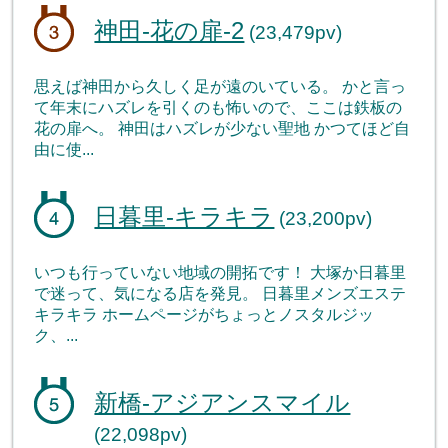
神田-花の扉-2
(23,479pv)
思えば神田から久しく足が遠のいている。 かと言っ
て年末にハズレを引くのも怖いので、ここは鉄板の
花の扉へ。 神田はハズレが少ない聖地 かつてほど自
由に使...
日暮里-キラキラ
(23,200pv)
いつも行っていない地域の開拓です！ 大塚か日暮里
で迷って、気になる店を発見。 日暮里メンズエステ
キラキラ ホームページがちょっとノスタルジッ
ク、...
新橋-アジアンスマイル
(22,098pv)