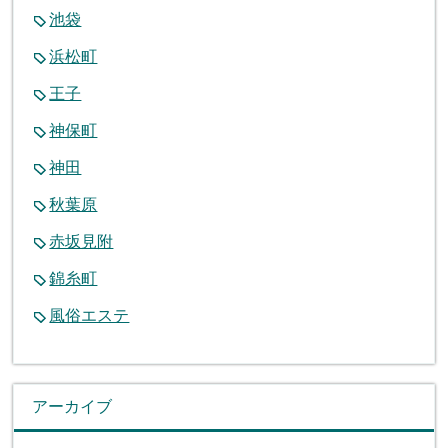
池袋
浜松町
王子
神保町
神田
秋葉原
赤坂見附
錦糸町
風俗エステ
アーカイブ