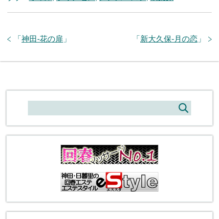
「
神田-花の扉
」
「
新大久保-月の恋
」