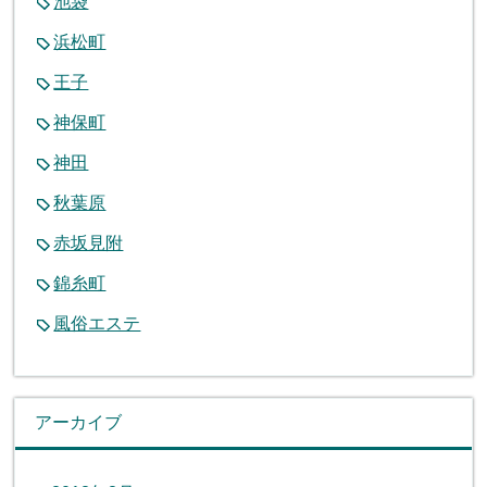
池袋
浜松町
王子
神保町
神田
秋葉原
赤坂見附
錦糸町
風俗エステ
アーカイブ